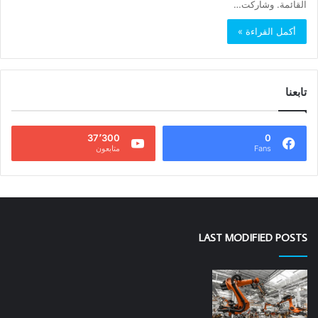
القائمة. وشاركت…
أكمل القراءة »
تابعنا
37٬300
0
Fans
متابعون
LAST MODIFIED POSTS