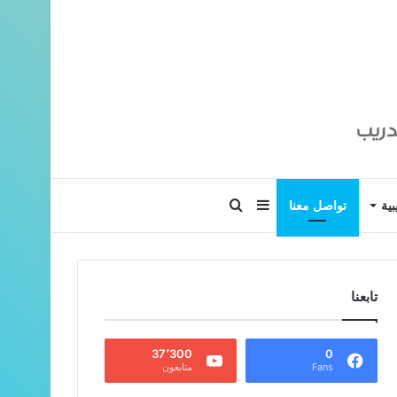
إضافة
بحث
بية
تواصل معنا
عمود
عن
تابعنا
جانبي
37٬300
0
Fans
متابعون