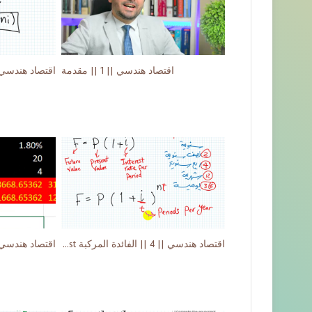
اقتصاد هندسي || 1 || مقدمة
اقتصاد هندسي || 4 || الفائدة المركبة Compound Interest