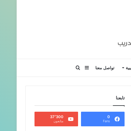
إضافة
بحث
بية
تواصل معنا
عمود
عن
تابعنا
جانبي
37٬300
0
Fans
متابعون