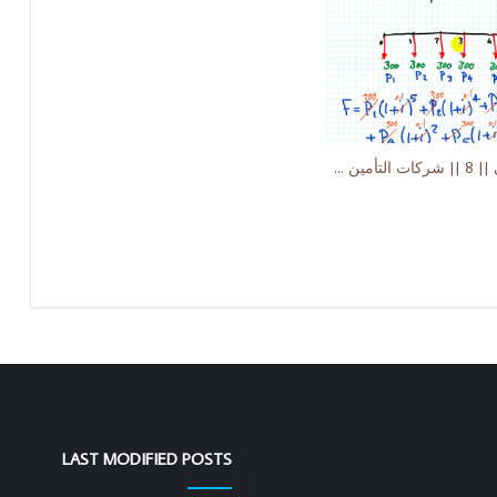
اقتصاد هندسي || 8 || شركات التأمين Uniform Series of cash flow
LAST MODIFIED POSTS