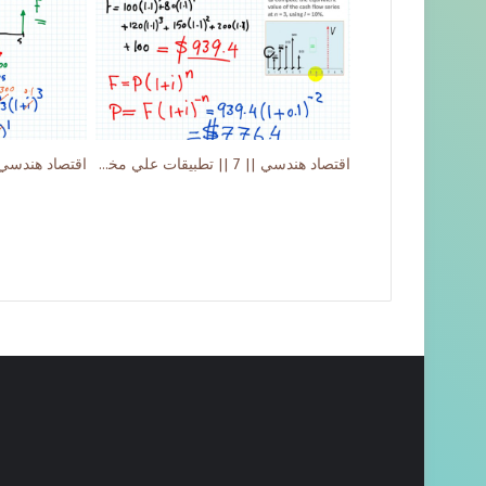
اقتصاد هندسي || 7 || تطبيقات علي مخطط التدفق النقدي Cash Flow Diagram